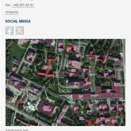
Tel.:
+49-391-67-01
Imprint
SOCIAL MEDIA
Show bigger map