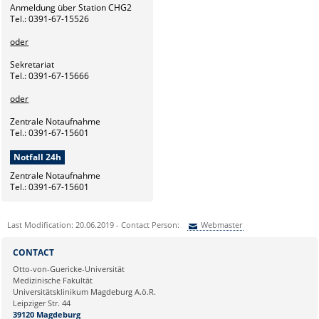
Anmeldung über Station CHG2
Tel.: 0391-67-15526
oder
Sekretariat
Tel.: 0391-67-15666
oder
Zentrale Notaufnahme
Tel.: 0391-67-15601
Notfall 24h
Zentrale Notaufnahme
Tel.: 0391-67-15601
Last Modification: 20.06.2019 - Contact Person:
Webmaster
Sie können eine Nachricht versenden an:
Webmaster
CONTACT
Ihre E-Mailadresse:
Otto-von-Guericke-Universität
Medizinische Fakultät
Universitätsklinikum Magdeburg A.ö.R.
Ihr Anliegen:
Leipziger Str. 44
39120 Magdeburg