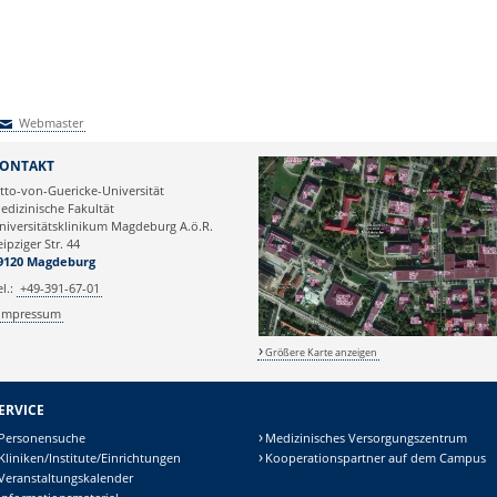
Webmaster
Webmaster
ONTAKT
tto-von-Guericke-Universität
edizinische Fakultät
niversitätsklinikum Magdeburg A.ö.R.
eipziger Str. 44
9120 Magdeburg
el.:
+49-391-67-01
Impressum
Größere Karte anzeigen
ERVICE
Personensuche
Medizinisches Versorgungszentrum
Kliniken/Institute/Einrichtungen
Kooperationspartner auf dem Campus
Veranstaltungskalender