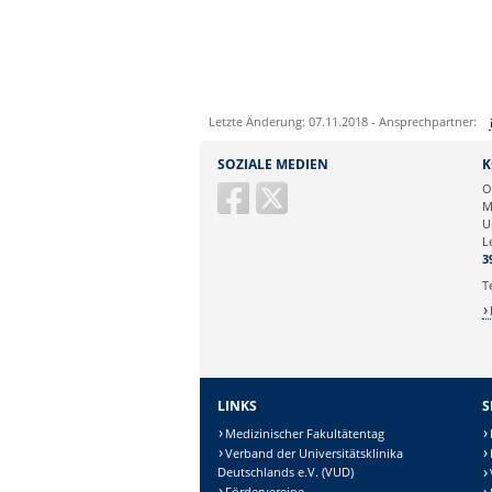
Letzte Änderung: 07.11.2018 - Ansprechpartner:
Sie können eine Nachricht versenden an:
SOZIALE MEDIEN
K
Ihre E-Mailadresse:
O
M
U
Ihr Anliegen:
L
3
T
LINKS
S
Medizinischer Fakultätentag
Verband der Universitätsklinika
Deutschlands e.V. (VUD)
Fördervereine