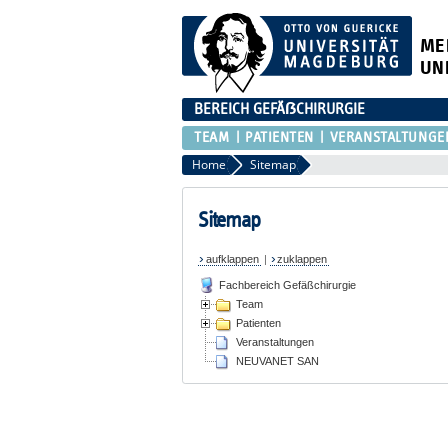
ME
UN
BEREICH GEFÄẞCHIRURGIE
TEAM
PATIENTEN
VERANSTALTUNGE
Home
Sitemap
Sitemap
aufklappen
|
zuklappen
Fachbereich Gefäßchirurgie
Team
Patienten
Veranstaltungen
NEUVANET SAN