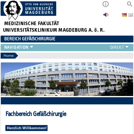
MEDIZINISCHE FAKULTÄT
UNIVERSITÄTSKLINIKUM MAGDEBURG A. ö. R.
BEREICH GEFÄẞCHIRURGIE
TEAM
Home
PATIENTEN
VERANSTALTUNGEN
NEUVANET SAN
Fachbereich Gefäßchirurgie
Herzlich Willkommen!