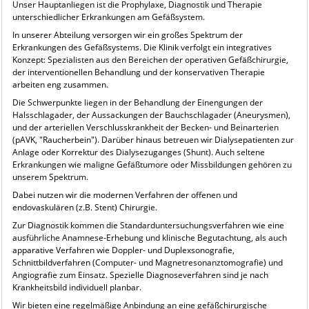
Unser Hauptanliegen ist die Prophylaxe, Diagnostik und Therapie
unterschiedlicher Erkrankungen am Gefäßsystem.
In unserer Abteilung versorgen wir ein großes Spektrum der
Erkrankungen des Gefäßsystems. Die Klinik verfolgt ein integratives
Konzept: Spezialisten aus den Bereichen der operativen Gefäßchirurgie,
der interventionellen Behandlung und der konservativen Therapie
arbeiten eng zusammen.
Die Schwerpunkte liegen in der Behandlung der Einengungen der
Halsschlagader, der Aussackungen der Bauchschlagader (Aneurysmen),
und der arteriellen Verschlusskrankheit der Becken- und Beinarterien
(pAVK, "Raucherbein"). Darüber hinaus betreuen wir Dialysepatienten zur
Anlage oder Korrektur des Dialysezuganges (Shunt). Auch seltene
Erkrankungen wie maligne Gefäßtumore oder Missbildungen gehören zu
unserem Spektrum.
Dabei nutzen wir die modernen Verfahren der offenen und
endovaskulären (z.B. Stent) Chirurgie.
Zur Diagnostik kommen die Standarduntersuchungsverfahren wie eine
ausführliche Anamnese-Erhebung und klinische Begutachtung, als auch
apparative Verfahren wie Doppler- und Duplexsonografie,
Schnittbildverfahren (Computer- und Magnetresonanztomografie) und
Angiografie zum Einsatz. Spezielle Diagnoseverfahren sind je nach
Krankheitsbild individuell planbar.
Wir bieten eine regelmäßige Anbindung an eine gefäßchirurgische