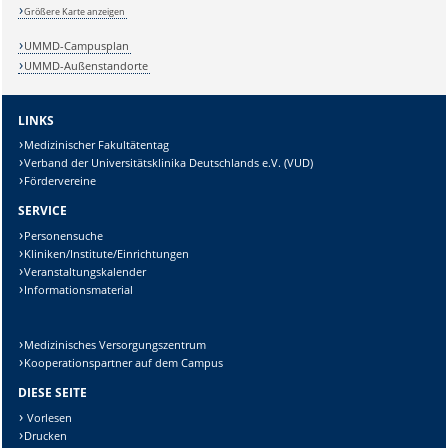
Größere Karte anzeigen
UMMD-Campusplan
UMMD-Außenstandorte
LINKS
Medizinischer Fakultätentag
Verband der Universitätsklinika Deutschlands e.V. (VUD)
Fördervereine
Sicherheitsabfrage:
SERVICE
Personensuche
Kliniken/Institute/Einrichtungen
Veranstaltungskalender
Informationsmaterial
Lösung:
Medizinisches Versorgungszentrum
Kooperationspartner auf dem Campus
DIESE SEITE
Vorlesen
Drucken