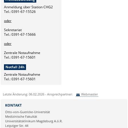
Anmeldung über Station CHG2
Tel.: 0391-67-15526
oder
Sekretariat
Tel.: 0391-67-15666
oder
Zentrale Notaufnahme
Tel.: 0391-67-15601
Notfall 24h
Zentrale Notaufnahme
Tel.: 0391-67-15601
Letzte Änderung: 06.02.2026 - Ansprechpartner:
Webmaster
Sie können eine Nachricht versenden an:
Webmaster
KONTAKT
Ihre E-Mailadresse:
Otto-von-Guericke-Universität
Medizinische Fakultät
Universitätsklinikum Magdeburg A.ö.R.
Ihr Anliegen:
Leipziger Str. 44