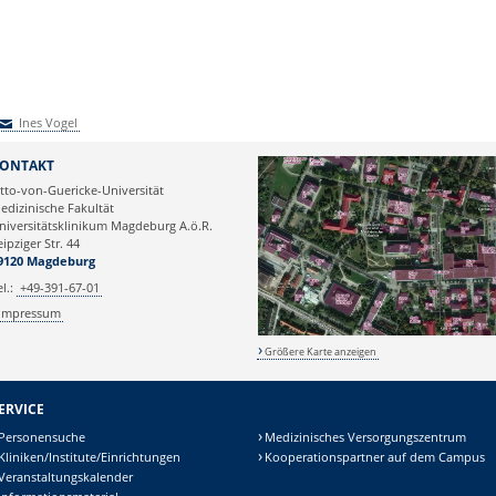
Ines Vogel
nes Vogel
ONTAKT
tto-von-Guericke-Universität
edizinische Fakultät
niversitätsklinikum Magdeburg A.ö.R.
eipziger Str. 44
9120 Magdeburg
el.:
+49-391-67-01
Impressum
Größere Karte anzeigen
ERVICE
Personensuche
Medizinisches Versorgungszentrum
Kliniken/Institute/Einrichtungen
Kooperationspartner auf dem Campus
Veranstaltungskalender