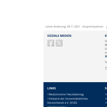
Letzte Änderung: 08.11.2021 - Ansprechpartner:
Sie können eine Nachricht versenden an:
I
SOZIALE MEDIEN
K
Ihre E-Mailadresse:
O
M
U
Ihr Anliegen:
L
3
T
LINKS
S
Medizinischer Fakultätentag
Verband der Universitätsklinika
Deutschlands e.V. (VUD)
Fördervereine