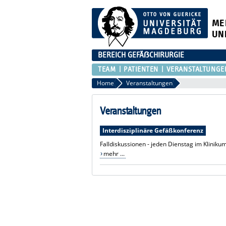
ME
UN
BEREICH GEFÄẞCHIRURGIE
TEAM
PATIENTEN
VERANSTALTUNGE
Home
Veranstaltungen
Veranstaltungen
Interdisziplinäre Gefäßkonferenz
Falldiskussionen - jeden Dienstag im Kliniku
mehr ...