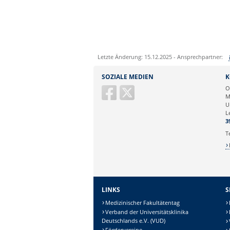
Letzte Änderung: 15.12.2025 - Ansprechpartner:
Sie können eine Nachricht versenden an:
SOZIALE MEDIEN
K
Ihre E-Mailadresse:
O
M
U
Ihr Anliegen:
L
3
T
LINKS
S
Medizinischer Fakultätentag
Verband der Universitätsklinika
Deutschlands e.V. (VUD)
Fördervereine