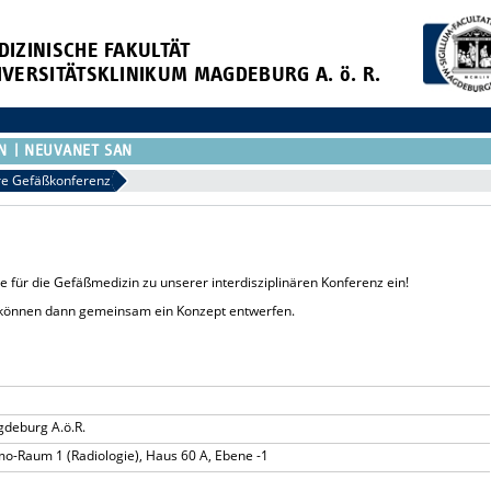
DIZINISCHE FAKULTÄT
IVERSITÄTSKLINIKUM MAGDEBURG A. ö. R.
N
NEUVANET SAN
äre Gefäßkonferenz
se für die Gefäßmedizin zu unserer interdisziplinären Konferenz ein!
ir können dann gemeinsam ein Konzept entwerfen.
gdeburg A.ö.R.
emo-Raum 1 (Radiologie), Haus 60 A, Ebene -1