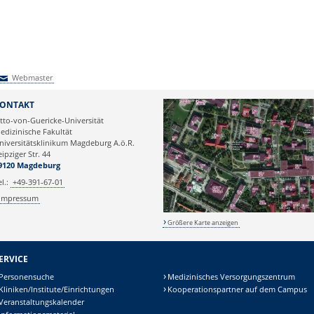
Webmaster
Webmaster
ONTAKT
tto-von-Guericke-Universität
edizinische Fakultät
niversitätsklinikum Magdeburg A.ö.R.
eipziger Str. 44
9120 Magdeburg
el.:
+49-391-67-01
Impressum
Größere Karte anzeigen
ERVICE
Personensuche
Medizinisches Versorgungszentrum
Kliniken/Institute/Einrichtungen
Kooperationspartner auf dem Campus
Veranstaltungskalender