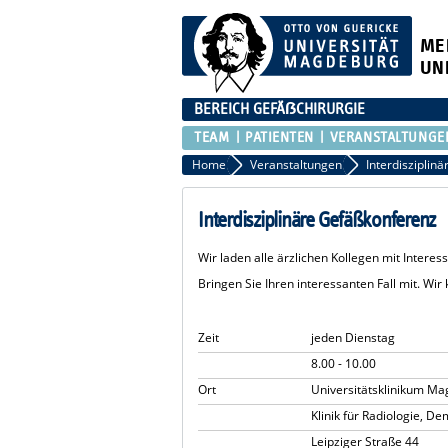
ME
UN
BEREICH GEFÄẞCHIRURGIE
TEAM
PATIENTEN
VERANSTALTUNGE
Home
Veranstaltungen
Interdisziplin
Interdisziplinäre Gefäßkonferenz
Wir laden alle ärzlichen Kollegen mit Interes
Bringen Sie Ihren interessanten Fall mit. W
Zeit
jeden Dienstag
8.00 - 10.00
Ort
Universitätsklinikum Ma
Klinik für Radiologie, D
Leipziger Straße 44