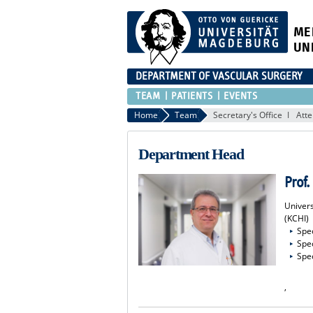
ME
UN
DEPARTMENT OF VASCULAR SURGERY
TEAM
PATIENTS
EVENTS
Home
Team
Secretary's Office
Atte
Department Head
Prof.
Univers
(KCHI)
Spec
Spec
Spec
,