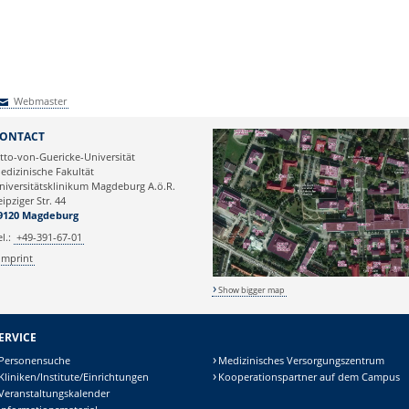
Webmaster
Webmaster
ONTACT
tto-von-Guericke-Universität
edizinische Fakultät
niversitätsklinikum Magdeburg A.ö.R.
eipziger Str. 44
9120 Magdeburg
el.:
+49-391-67-01
Imprint
Show bigger map
ERVICE
Personensuche
Medizinisches Versorgungszentrum
Kliniken/Institute/Einrichtungen
Kooperationspartner auf dem Campus
Veranstaltungskalender