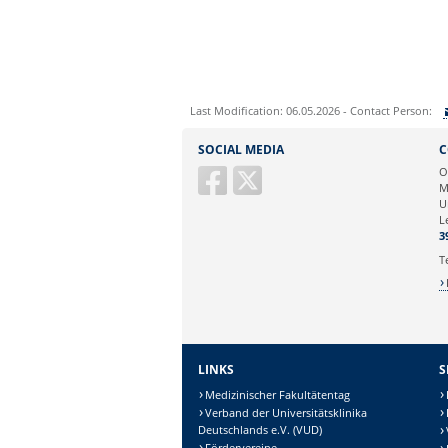
Last Modification: 06.05.2026 - Contact Person:
Sie können eine Nachricht versenden an:
SOCIAL MEDIA
C
Ihre E-Mailadresse:
O
M
U
Ihr Anliegen:
L
3
T
LINKS
S
Medizinischer Fakultätentag
Verband der Universitätsklinika
Deutschlands e.V. (VUD)
Fördervereine