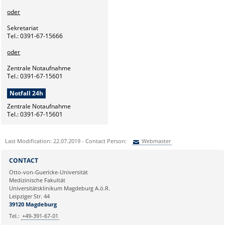
oder
Sekretariat
Tel.: 0391-67-15666
oder
Zentrale Notaufnahme
Tel.: 0391-67-15601
Notfall 24h
Zentrale Notaufnahme
Tel.: 0391-67-15601
Last Modification: 22.07.2019 - Contact Person:
Webmaster
Sie können eine Nachricht versenden an:
Webmaster
CONTACT
Ihre E-Mailadresse:
Otto-von-Guericke-Universität
Medizinische Fakultät
Universitätsklinikum Magdeburg A.ö.R.
Ihr Anliegen:
Leipziger Str. 44
39120 Magdeburg
Tel.:
+49-391-67-01