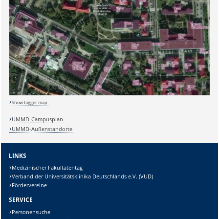
Show bigger map
UMMD-Campusplan
UMMD-Außenstandorte
Sicherheitsabfrage:
LINKS
Medizinischer Fakultätentag
Verband der Universitätsklinika Deutschlands e.V. (VUD)
Lösung:
Fördervereine
SERVICE
Personensuche